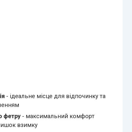
ія
- ідеальне місце для відпочинку та
ченням
о фетру
- максимальний комфорт
атишок взимку