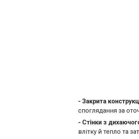
- Закрита конструкц
споглядання за ото
- Стінки з дихаючог
влітку й тепло та з