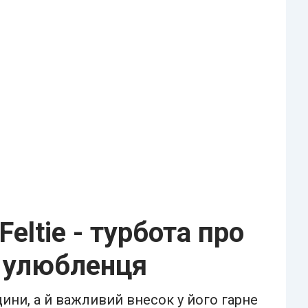
eltie - турбота про
 улюбленця
ини, а й важливий внесок у його гарне