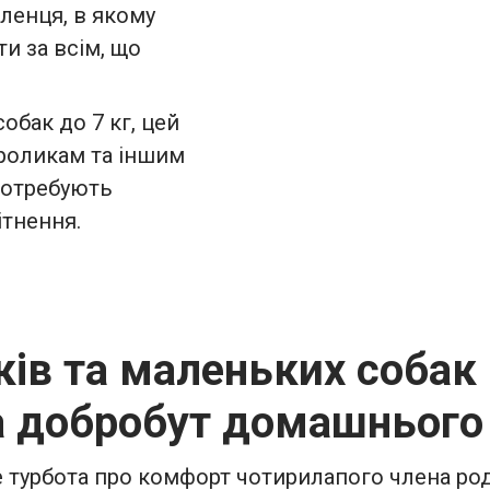
ленця, в якому
и за всім, що
обак до 7 кг, цей
роликам та іншим
потребують
ітнення.
в та маленьких собак F
а добробут домашнього
е турбота про комфорт чотирилапого члена род