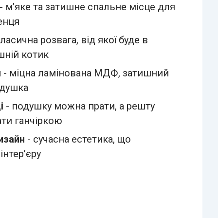
- м’яке та затишне спальне місце для
енця
ласична розвага, від якої буде в
шній котик
и
- міцна ламінована МДФ, затишний
одушка
і
- подушку можна прати, а решту
ати ганчіркою
изайн
- сучасна естетика, що
інтер’єру