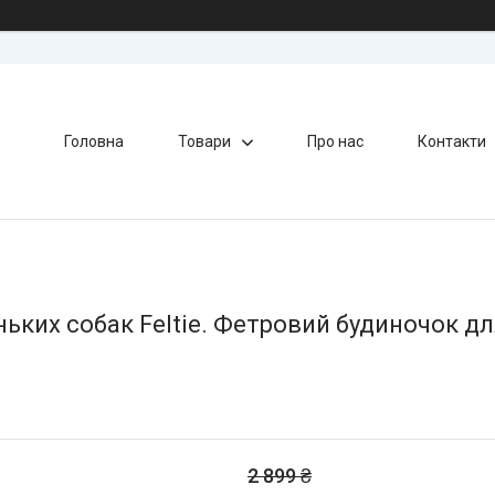
Головна
Товари
Про нас
Контакти
ньких собак Feltie. Фетровий будиночок д
2 899 ₴