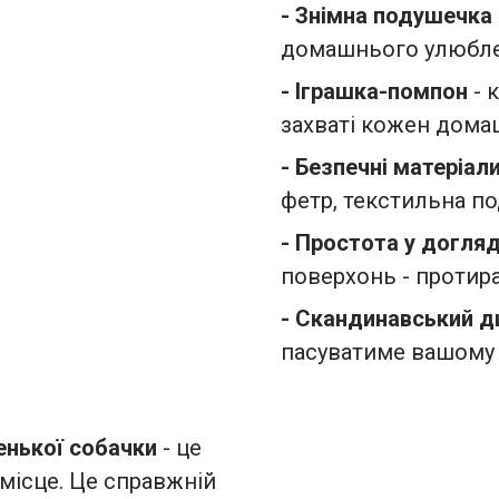
- Знімна подушечка
домашнього улюбл
- Іграшка-помпон
- к
захваті кожен дома
- Безпечні матеріал
фетр, текстильна п
- Простота у догляд
поверхонь - протир
- Скандинавський д
пасуватиме вашому 
енької собачки
- це
 місце. Це справжній