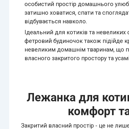
особистий простір домашнього улюб
затишно ховатися, спати та споглядат
відбувається навколо.
Ідеальний для котиків та невеликих с
фетровий будиночок також підійде к
невеликим домашнім тваринам, що 
власного закритого простору та усам
Лежанка для котикі
комфорт т
Закритий власний простір - це не лиш