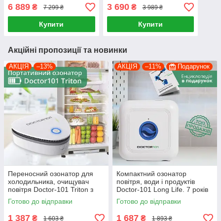
D60-H. Потужний
великих приміщень
6 889
3 690
₴
₴
7 299 ₴
3 989 ₴
генератор озону з
іонізацією
Купити
Купити
Акційні пропозиції та новинки
АКЦІЯ
–13%
АКЦІЯ
–11%
Подарунок
Переносний озонатор для
Компактний озонатор
холодильника, очищувач
повітря, води і продуктів
повітря Doctor-101 Triton з
Doctor-101 Long Life. 7 років
акумулятором та зарядкою
роботи без втрати
Готово до відправки
Готово до відправки
від USB
потужності!
1 387
1 687
₴
₴
1 603 ₴
1 893 ₴