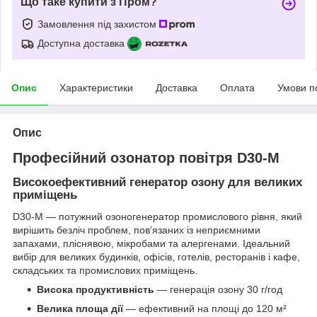
Що таке купити з Пром?
Замовлення під захистом
Доступна доставка
Опис
Характеристики
Доставка
Оплата
Умови п
Опис
Професійний озонатор повітря D30-M
Високоефективний генератор озону для великих
приміщень
D30-M — потужний озоногенератор промислового рівня, який
вирішить безліч проблем, пов’язаних із неприємними
запахами, пліснявою, мікробами та алергенами. Ідеальний
вибір для великих будинків, офісів, готелів, ресторанів і кафе,
складських та промислових приміщень.
Висока продуктивність
— генерація озону 30 г/год
Велика площа дії
— ефективний на площі до 120 м²