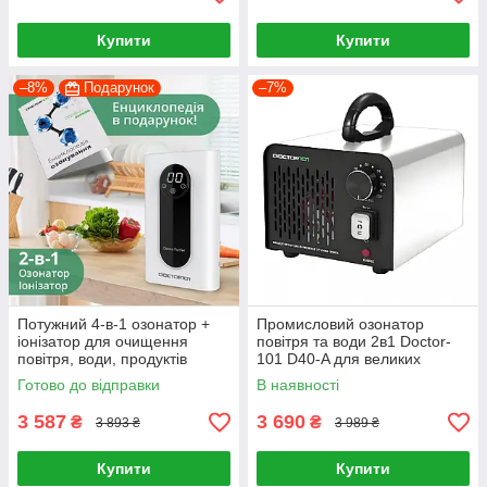
Купити
Купити
–8%
Подарунок
–7%
Потужний 4-в-1 озонатор +
Промисловий озонатор
іонізатор для очищення
повітря та води 2в1 Doctor-
повітря, води, продуктів
101 D40-A для великих
Doctor-101 Catalina PLUS із
приміщень
Готово до відправки
В наявності
LED дисплеєм
3 587
3 690
₴
₴
3 893 ₴
3 989 ₴
Купити
Купити