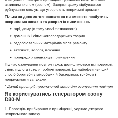
активним киснем (озоном). Завдяки цьому відбувається
руйнування сполук, що утворюють неприємні аромати.
Тільки за допомогою озонатора ви зможете позбутись
неприємних запахів та джерел їх виникнення:
гарі, диму (в тому числі тютюнового)
домашніх і сільськогосподарських тварин
оздоблювальних матеріалів після ремонту
затхлості, вологи, плісняви
попередніх мешканців приміщення
Під час озонування повітря також дезінфікуються всі поверхні:
стіни, підлога і стеля, робочі поверхні. Це найефективніший
спосіб боротьби з мікробами й бактеріями, грибком і
неприємними запахами.
* Даний пристрій призначений лише для озонування повітря
Як користуватись генератором озону
D30-M
1. Проведіть прибирання в приміщенні, усуньте джерело
неприємного запаху