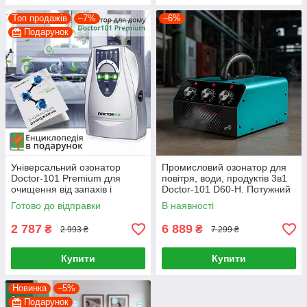
Топ продажів
–7%
–6%
Подарунок
Універсальний озонатор
Промисловий озонатор для
Doctor-101 Premium для
повітря, води, продуктів 3в1
очищення від запахів і
Doctor-101 D60-H. Потужний
дезінфекції повітря, води та
генератор озону з іонізацією
Готово до відправки
В наявності
продуктів
2 787
6 889
₴
₴
2 993 ₴
7 299 ₴
Купити
Купити
Новинка
–5%
Подарунок