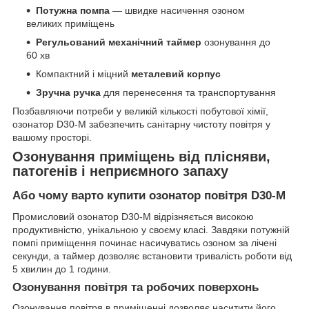
Потужна помпа
— швидке насичення озоном
великих приміщень
Регульований механічний таймер
озонування до
60 хв
Компактний і міцний
металевий корпус
Зручна ручка
для перенесення та транспортування
Позбавляючи потреби у великій кількості побутової хімії,
озонатор D30-M забезпечить санітарну чистоту повітря у
вашому просторі.
Озонування приміщень від плісняви,
патогенів і неприємного запаху
Або чому варто купити озонатор повітря D30-M
Промисловий озонатор D30-M відрізняється високою
продуктивністю, унікальною у своєму класі. Завдяки потужній
помпі приміщення починає насичуватись озоном за лічені
секунди, а таймер дозволяє встановити тривалість роботи від
5 хвилин до 1 години.
Озонування повітря та робочих поверхонь
Озонування повітря в приміщенні дозволяє наситити його