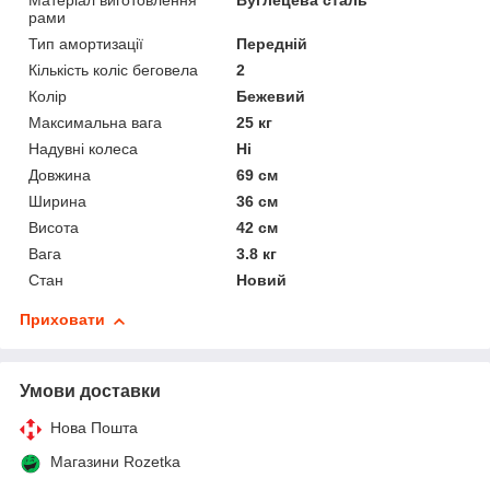
Матеріал виготовлення
Вуглецева сталь
рами
Тип амортизації
Передній
Кількість коліс беговела
2
Колір
Бежевий
Максимальна вага
25 кг
Надувні колеса
Ні
Довжина
69 см
Ширина
36 см
Висота
42 см
Вага
3.8 кг
Стан
Новий
Приховати
Умови доставки
Нова Пошта
Магазини Rozetka