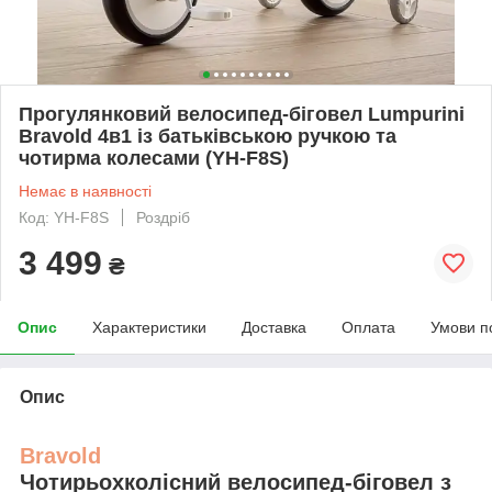
Прогулянковий велосипед-біговел Lumpurini
Bravold 4в1 із батьківською ручкою та
чотирма колесами (YH-F8S)
Немає в наявності
Код: YH-F8S
Роздріб
3 499
₴
Опис
Характеристики
Доставка
Оплата
Умови п
Опис
Bravold
Чотирьохколісний велосипед-біговел з