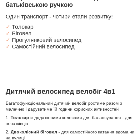
батьківською ручкою
Один транспорт - чотири етапи розвитку!
✓
Толокар
✓
Біговел
✓
Прогулянковий велосипед
✓
Самостійний велосипед
Дитячий велосипед велобіг 4в1
Багатофункціональний дитячий велобіг ростиме разом з
малечею і даруватиме їй години корисних активностей
1.
Толокар
із додатковими колесами для балансування - для
початківців
2.
Двоколісний біговел
- для самостійного катання вдома чи
на вулиці