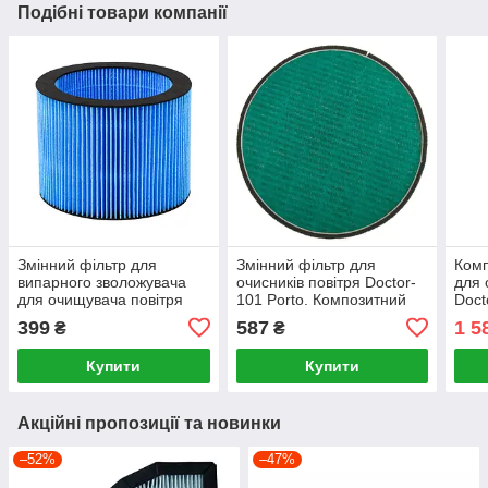
Подібні товари компанії
Змінний фільтр для
Змінний фільтр для
Комп
випарного зволожувача
очисників повітря Doctor-
для 
для очищувача повітря
101 Porto. Композитний
Doct
Kadros (F-TR-10082-
HEPA-фільтр розмір
399
587
1 5
₴
₴
humidity)
14.5×1 см
Купити
Купити
Акційні пропозиції та новинки
–52%
–47%