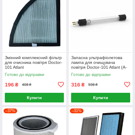
Змінний комплексний фільтр
Запасна ультрафіолетова
для очисника повітря Doctor-
лампа для очищувача
101 Atlant
повітря Doctor-101 Atlant (A-
UF)
Готово до відправки
Готово до відправки
196
316
₴
₴
408 ₴
598 ₴
Купити
Купити
–37%
–31%