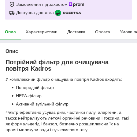
Замовлення під захистом
Доступна доставка
Опис
Характеристики
Доставка
Оплата
Умови п
Опис
Потрійний фільтр для очищувача
повітря Kadros
У комплексний фільтр очищувача повітря Kadros входять:
Попередній фільтр
HEPA-фільтр
Активний вугільний фільтр
Фільтр ефективно усуває дим, частинки пилу, алергени, а
також нейтралізують летючі органічні речовини і токсини, такі
як формальдегід і бензол, безпечно розщеплюючи їх на
прості молекули води і вуглекислого газу.