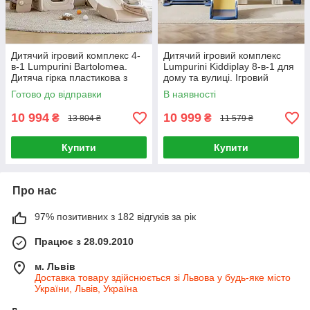
Дитячий ігровий комплекс 4-
Дитячий ігровий комплекс
в-1 Lumpurini Bartolomea.
Lumpurini Kiddiplay 8-в-1 для
Дитяча гірка пластикова з
дому та вулиці. Ігровий
гойдалкою і тунелем для
майданчик для дітей
Готово до відправки
В наявності
дому та вулиці
10 994
10 999
₴
₴
13 804 ₴
11 579 ₴
Купити
Купити
Про нас
97% позитивних з 182 відгуків за рік
Працює з 28.09.2010
м. Львів
Доставка товару здійснюється зі Львова у будь-яке місто
України, Львів, Україна