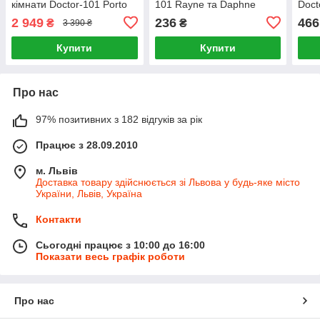
кімнати Doctor-101 Porto
101 Rayne та Daphne
Doct
на 500 мл з іонізатором та
2 949
236
466
₴
₴
3 390 ₴
підсвічуванням
Купити
Купити
Про нас
97% позитивних з 182 відгуків за рік
Працює з 28.09.2010
м. Львів
Доставка товару здійснюється зі Львова у будь-яке місто
України, Львів, Україна
Контакти
Сьогодні працює з 10:00 до 16:00
Показати весь графік роботи
Про нас