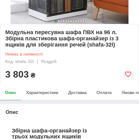
Модульна пересувна шафа ПВХ на 96 л.
Збірна пластикова шафа-органайзер із 3
ящиків для зберігання речей (shafa-32l)
Немає в наявності
Код: shafa-32l
Роздріб
3 803
₴
Опис
Характеристики
Доставка
Оплата
Умови п
Опис
Збірна шафа-органайзер із
трьох модульних ящиків