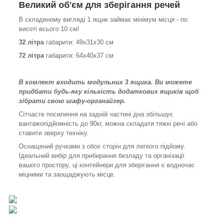
Великий об'єм для зберігання речей
В складеному вигляді 1 ящик займає мінімум місця - по
висоті всього 10 см!
32 літра
габарити: 49х31х30 см
72 літра
габарити: 64х40х37 см
В комлект входить модульних 3 ящика. Ви можете
придбати будь-яку кількість додаткових ящиків щоб
зібрати свою шафу-органайзер.
Сітчасте посилення на задній частині дна збільшує
вантажопідйомність до 90кг, можна складати тяжкі речі або
ставити зверху техніку.
Оснащений ручками з обох сторін для легкого підйому.
Ідеальний вибір для прибирання безладу та організації
вашого простору, ці контейнери для зберігання є водночас
міцними та заощаджують місце.