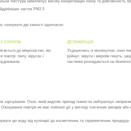
ціальна текстура забезпечує високу концентрацію озону та довговічність 
айдрібніших часток PM2.5
ть озонувати дві ємності одночасно
 З ОЗОНОМ
ДЕЗІНФЕКЦІЯ
ягається до мікрочастин, які
З'єднуючись із молекулою, озон пов
в повітрі: пилу, вірусах і
руйнує: віруси і мікроби гинуть, шкі
руднювачів
частинки розпадаються на безпечні
ів харчування. Озон, який виділяє прилад повністю нейтралізує неприємн
 Озонування повітря не має побічної дії у вигляді токсичних випарів або
увати цю воду від кулінарії до косметичних та терапевтичних процедур. 