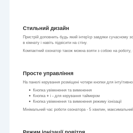
Стильний дизайн
Пристрій доповнить будь який інтер'єр завдяки сучасному зо
в кімнату і навіть підвісити на стіну.
Компактний озонатор також можна взяти з собою на роботу, щ
Просте управління
На панелі керування розміщені чотири кнопки для інтуїтивн
Кнопка увімкнення та вимкнення
Кнопка
+
і
-
для керування таймером
Кнопка увімкнення та вимкнення режиму іонізації
Мінімальний час роботи озонатора - 5 хвилин, максимальний
Режим іонізації повітря