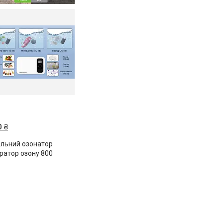
 ₴
альний озонатор
ератор озону 800