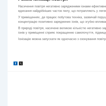
Насичення повітря негативно зарядженими іонами ефективно о
вдихання найдрібніших часток пилу, що потрапляють у леген
У приміщеннях, де працює побутова техніка, зазвичай поруше
концентрацію позитивно заряджених іонів, що згубно впливає
В природі повітря, насичене великою кількістю негативно зар
іонів у приміщенні сприяє покращенню самопочуття, підвище
Іонізацію можна запускати як одночасно з озонування повітря