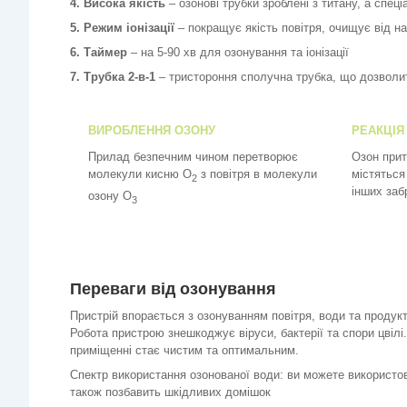
4. Висока якість
– озонові трубки зроблені з титану, а спе
5. Режим іонізації
– покращує якість повітря, очищує від н
6. Таймер
– на 5-90 хв для озонування та іонізації
7. Трубка 2-в-1
– тристороння сполучна трубка, що дозволи
ВИРОБЛЕННЯ ОЗОНУ
РЕАКЦІЯ
Прилад безпечним чином перетворює
Озон прит
молекули кисню О
з повітря в молекули
містяться 
2
інших заб
озону О
3
Переваги від озонування
Пристрій впорається з озонуванням повітря, води та продукт
Робота пристрою знешкоджує віруси, бактерії та спори цвілі.
приміщенні стає чистим та оптимальним.
Спектр використання озонованої води: ви можете використов
також позбавить шкідливих домішок