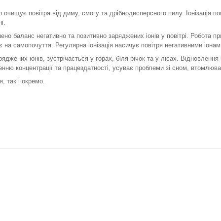
чищує повітря від диму, смогу та дрібнодисперсного пилу. Іонізація покр
і.
но баланс негативно та позитивно заряджених іонів у повітрі. Робота пр
 на самопочуття. Регулярна іонізація насичує повітря негативними іонами
яджених іонів, зустрічається у горах, біля річок та у лісах. Відновленн
нню концентрації та працездатності, усуває проблеми зі сном, втомлюван
, так і окремо.