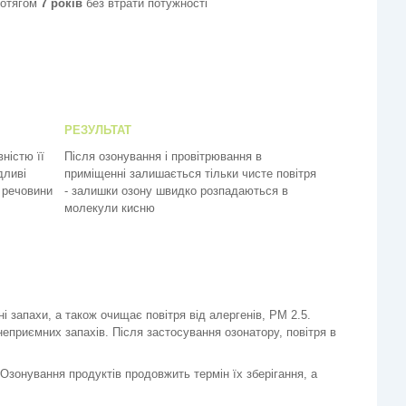
протягом
7 років
без втрати потужності
РЕЗУЛЬТАТ
ністю її
Після озонування і провітрювання в
дливі
приміщенні залишається тільки чисте повітря
 речовини
- залишки озону швидко розпадаються в
молекули кисню
і запахи, а також очищає повітря від алергенів, PM 2.5.
 неприємних запахів. Після застосування озонатору, повітря в
Озонування продуктів продовжить термін їх зберігання, а