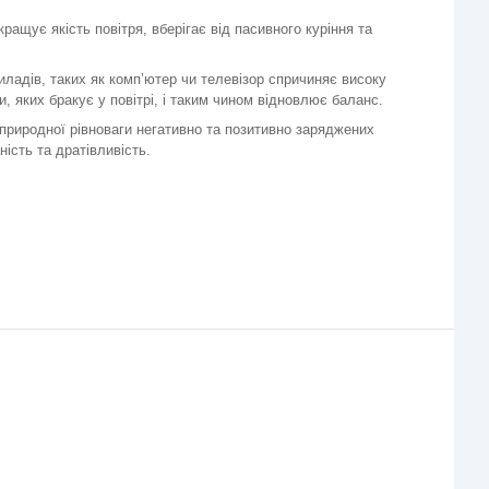
ащує якість повітря, вберігає від пасивного куріння та
иладів, таких як комп’ютер чи телевізор спричиняє високу
, яких бракує у повітрі, і таким чином відновлює баланс.
я природної рівноваги негативно та позитивно заряджених
ість та дратівливість.