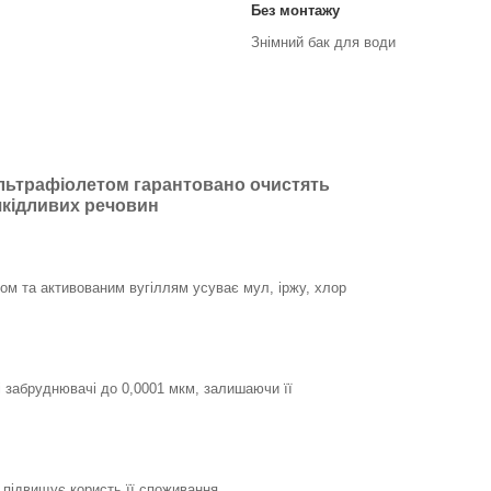
Без монтажу
Знімний бак для води
ультрафіолетом гарантовано очистять
 шкідливих речовин
ом та активованим вугіллям усуває мул, іржу, хлор
 забруднювачі до 0,0001 мкм, залишаючи її
 підвищує користь її споживання