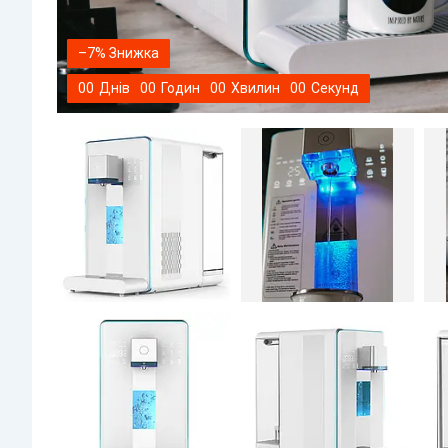
–7%
0
0
Днів
0
0
Годин
0
0
Хвилин
0
0
Секунд