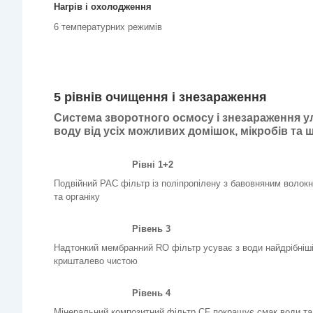
Нагрів і охолодження
6 температурних режимів
5 рівнів очищення і знезараження
Система зворотного осмосу і знезараження 
воду від усіх можливих домішок, мікробів та
Рівні 1+2
Подвійний PAC фільтр із поліпропілену з бавовняним волокн
та органіку
Рівень 3
Надтонкий мембранний RO фільтр усуває з води найдрібніші
кришталево чистою
Рівень 4
Мінеральний композитний фільтр CF покращує смак води та