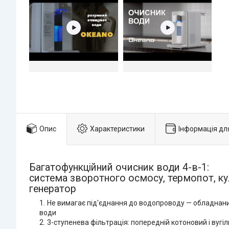
Опис
Характеристики
Інформація дл
Багатофункційний очисник води 4-в-1:
система зворотного осмосу, термопот, ку
генератор
Не вимагає під'єднання до водопроводу — обладнан
води
3-ступенева фільтрація: попередній котоновий і вугі