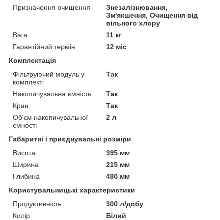
Призначення очищення
Знезалізнювання,
Зм'якшення, Очищення від
вільного хлору
Вага
11 кг
Гарантійний термін
12 міс
Комплектація
Фільтруючий модуль у
Так
комплекті
Накопичувальна ємність
Так
Кран
Так
Об'єм накопичувальної
2 л
ємності
Габаритні і приєднувальні розміри
Висота
395 мм
Ширина
215 мм
Глибина
480 мм
Користувальницькі характеристики
Продуктивність
300 л/добу
Колір
Білий