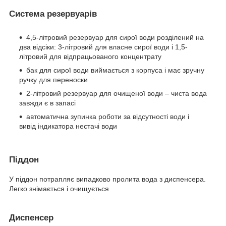
Система резервуарів
4,5-літровий резервуар для сирої води розділений на
два відсіки: 3-літровий для власне сирої води і 1,5-
літровий для відпрацьованого концентрату
бак для сирої води виймається з корпуса і має зручну
ручку для переноски
2-літровий резервуар для очищеної води – чиста вода
завжди є в запасі
автоматична зупинка роботи за відсутності води і
вивід індикатора нестачі води
Піддон
У піддон потрапляє випадково пролита вода з диспенсера.
Легко знімається і очищується
Диспенсер