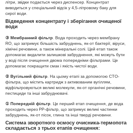
літри, звідки подається через диспенсер. Концентрат
виводиться у спеціальний відсік у 4,5-літровому баку для
сирої води.
Відведення концентрату і зберігання очищеної
води
③ Мембранний фільтр
. Вода проходить через мембрану
RO, що затримує більшість забруднень, як-от бактерії, віруси,
хімічні речовини, а також мінеральні солі. Цей етап також
допомагає видалити залишкові забруднення, які можуть бути
у воді після очищення двома попередніми фільтрами. Це
допомагає покращити смак і якість чистої води.
② Вугільний фільтр
. На цьому етапі за допомогою CTO-
фільтра, що містить картридж з активованим вугіллям,
відфільтровуються великі молекули, як-от органічні речовини,
пестициди та інші забруднювачі.
① Попередній фільтр
. Це перший етап очищення, де вода
проходить через PP-фільтр, що затримує великі частинки
забруднень, як-от пісок, глина та інші тверді речовини.
Система зворотного осмосу очисника-термопота
складається з трьох етапів очищення: