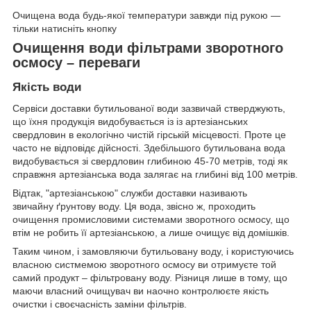
Очищена вода будь-якої температури завжди під рукою —
тільки натисніть кнопку
Очищення води фільтрами зворотного
осмосу – переваги
Якість води
Сервіси доставки бутильованої води зазвичай стверджують,
що їхня продукція видобувається із із артезіанських
свердловин в екологічно чистій гірській місцевості. Проте це
часто не відповідє дійсності. Здебільшого бутильована вода
видобувається зі свердловин глибиною 45-70 метрів, тоді як
справжня артезіанська вода залягає на глибині від 100 метрів.
Відтак, "артезіанською" служби доставки називають
звичайну ґрунтову воду. Ця вода, звісно ж, проходить
очищення промисловими системами зворотного осмосу, що
втім не робить її артезіанською, а лише очищує від домішків.
Таким чином, і замовляючи бутильовану воду, і користуючись
власною систмемою зворотного осмосу ви отримуєте той
самий продукт – фільтровану воду. Різниця лише в тому, що
маючи власний очищувач ви наочно контролюєте якість
очистки і своєчасність заміни фільтрів.