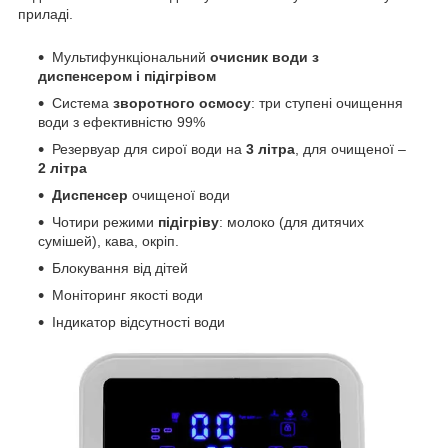
приладі.
Мультифункціональний
очисник води з
диспенсером і підігрівом
Система
зворотного осмосу
: три ступені очищення
води з ефективністю 99%
Резервуар для сирої води на
3 літра
, для очищеної –
2 літра
Диспенсер
очищеної води
Чотири режими
підігріву
: молоко (для дитячих
сумішей), кава, окріп.
Блокування від дітей
Моніторинг якості води
Індикатор відсутності води