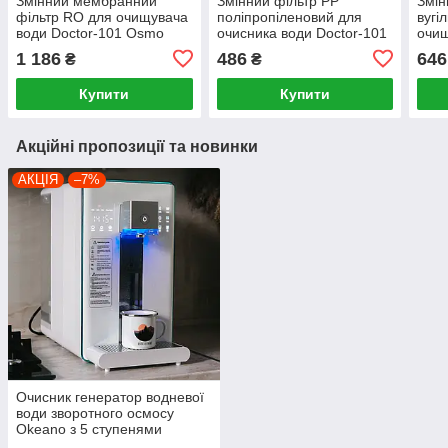
Змінний мембранний
Змінний фільтр PP
Змін
фільтр RO для очищувача
поліпропіленовий для
вугі
води Doctor-101 Osmo
очисника води Doctor-101
очищ
Osmo
101
1 186
486
646
₴
₴
Купити
Купити
Акційні пропозиції та новинки
АКЦІЯ
–7%
Очисник генератор водневої
води зворотного осмосу
Okeano з 5 ступенями
очищення та уф-лампою.