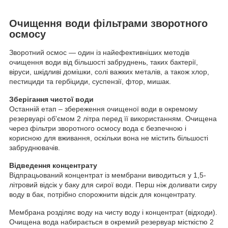
Очищення води фільтрами зворотного
осмосу
Зворотний осмос — один із найефективніших методів
очищення води від більшості забруднень, таких бактерії,
віруси, шкідливі домішки, солі важких металів, а також хлор,
пестициди та гербіциди, суспензії, фтор, мишак.
Зберігання чистої води
Останній етап – збереження очищеної води в окремому
резервуарі об'ємом 2 літра перед її використанням. Очищена
через фільтри зворотного осмосу вода є безпечною і
корисною для вживання, оскільки вона не містить більшості
забруднювачів.
Відведення концентрату
Відпрацьований концентрат із мембрани виводиться у 1,5-
літровий відсік у баку для сирої води. Перш ніж доливати сиру
воду в бак, потрібно спорожнити відсік для концентрату.
Мембрана розділяє воду на чисту воду і концентрат (відходи).
Очищена вода набирається в окремий резервуар місткістю 2