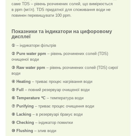
саме TDS – рівень розчинених солей, що вимірюється
в ppm (мг/л). TDS придатної для споживання води не
повинен перевищувати 100 ppm.
Показники та індикатори на цифоровому
дисплеї
①
– індикатори фільтрів
② Pure water ppm
– рівень розчинених солей (TDS)
очищеної води
③ Raw water ppm
– рівень розчинених солей (TDS) сирої
води
④ Heating
– триває процес нагрівання води
⑤ Full
– повний резервуар очищеної води
⑥ Temperature ℃
– температура води
⑦ Purifying
– триває процес очищення води
⑧ Lacking
– в резервуарі бракує води
⑨ Checking
– індикатор помилки
⑩ Flushing
– злив води