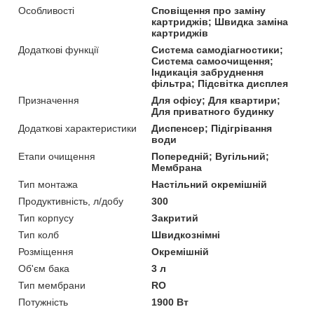
Особливості
Сповіщення про заміну
картриджів; Швидка заміна
картриджів
Додаткові функції
Система самодіагностики;
Система самоочищення;
Індикація забруднення
фільтра; Підсвітка дисплея
Призначення
Для офісу; Для квартири;
Для приватного будинку
Додаткові характеристики
Диспенсер; Підігрівання
води
Етапи очищення
Попередній; Вугільний;
Мембрана
Тип монтажа
Настільний окремішній
Продуктивність, л/добу
300
Тип корпусу
Закритий
Тип колб
Швидкознімні
Розміщення
Окремішній
Об'єм бака
3 л
Тип мембрани
RO
Потужність
1900 Вт