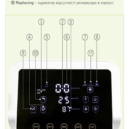
⑪ Replacing
– індикатор відсутності резервуара в корпусі