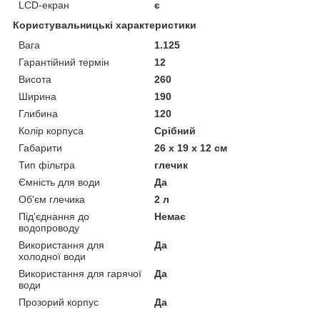
LCD-екран
є
Користувальницькі характеристики
Вага
1.125
Гарантійний термін
12
Висота
260
Ширина
190
Глибина
120
Колір корпуса
Срібний
Габарити
26 х 19 х 12 см
Тип фільтра
глечик
Ємність для води
Да
Об'єм глечика
2 л
Під'єднання до
Немає
водопроводу
Використання для
Да
холодної води
Використання для гарячої
Да
води
Прозорий корпус
Да