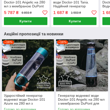
Doctor-101 Angelic на 280
води Doctor-101 Tana.
Doct
мл з мембраною DuPont
Надійний генератор
Водн
для будь-якого типу води
водню із зарядкою від
води
5 787
1 687
1 6
₴
₴
6 893 ₴
1 903 ₴
USB, на 450 мл
Купити
Купити
Акційні пропозиції та новинки
–16%
–16%
Ударостійкий генератор
Генератор водневої води
водневої води Doctor-101
Doctor-101 Angelic на 280 мл
Azure на 280 мл з
з мембраною DuPont для
американською мембраною
будь-якого типу води
Готово до відправки
Готово до відправки