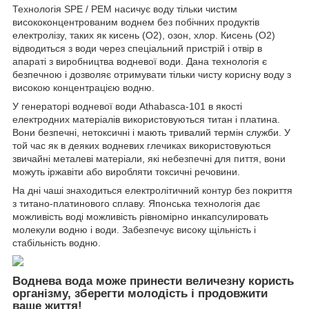
Технологія SPE / PEM насичує воду тільки чистим
висококонцентрованим воднем без побічних продуктів
електролізу, таких як кисень (O2), озон, хлор. Кисень (О2)
відводиться з води через спеціальний пристрій і отвір в
апараті з виробництва водневої води. Дана технологія є
безпечною і дозволяє отримувати тільки чисту корисну воду з
високою концентрацією водню.
У генераторі водневої води Athabasca-101 в якості
електродних матеріалів використовуються титан і платина.
Вони безпечні, нетоксичні і мають тривалий термін служби. У
той час як в деяких водневих глечиках використовуються
звичайні металеві матеріали, які небезпечні для пиття, вони
можуть іржавіти або виробляти токсичні речовини.
На дні чаші знаходиться електролітичний контур без покриття
з титано-платинового сплаву. Японська технологія дає
можливість воді можливість рівномірно инкапсулировать
молекули водню і води. Забезпечує високу щільність і
стабільність водню.
Воднева вода може принести величезну користь
організму, зберегти молодість і продовжити
ваше життя!