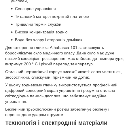
дисплей,
Сенсорне управління
Титановий матеріл покритий платиною
Тривалий термін служби
Висока концентрація водню
Вода без хлору і сторонніх домішок.
Для створення глечика Athabasca-101 застосовують
боросилікатне скло медичного класу. Дане скло має дуже
низький коефіцієнт розширення, має стійкість до температури,
витримує 200 ° C і різкий перепад температур.
Стильний нержавіючої корпус високої якості: легко чиститься,
зносостійкий, блискучий, приємний на дотик.
У цьому водневому глечику використовується професійний
цифровий сенсорний екран управління і розумна стильна
світлодіодна панель дисплея, що забезпечує надійне
управління.
Безпечний трьохполюсний роз'єм забезпечує безпеку і
перешкоджає ударам струмом.
Технологія і електроднні матеріали