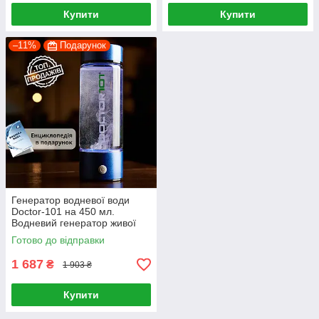
Купити
Купити
–11%
Подарунок
Генератор водневої води
Doctor-101 на 450 мл.
Водневий генератор живої
води із зарядкою від USB
Готово до відправки
1 687
₴
1 903 ₴
Купити