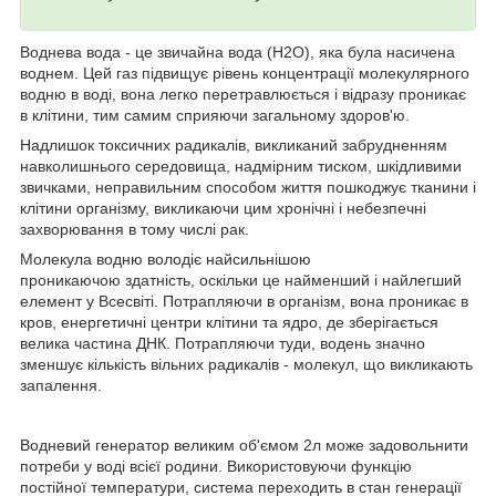
Воднева вода - це звичайна вода (H2O), яка була насичена
воднем. Цей газ підвищує рівень концентрації молекулярного
водню в воді, вона легко перетравлюється і відразу проникає
в клітини, тим самим сприяючи загальному здоров'ю.
Надлишок токсичних радикалів, викликаний забрудненням
навколишнього середовища, надмірним тиском, шкідливими
звичками, неправильним способом життя пошкоджує тканини і
клітини організму, викликаючи цим хронічні і небезпечні
захворювання в тому числі рак.
Молекула водню володіє найсильнішою
проникаючою здатність, оскільки це найменший і найлегший
елемент у Всесвіті. Потрапляючи в організм, вона проникає в
кров, енергетичні центри клітини та ядро, де зберігається
велика частина ДНК. Потрапляючи туди, водень значно
зменшує кількість вільних радикалів - молекул, що викликають
запалення.
Водневий генератор великим об'ємом 2л може задовольнити
потреби у воді всієї родини. Використовуючи функцію
постійної температури, система переходить в стан генерації