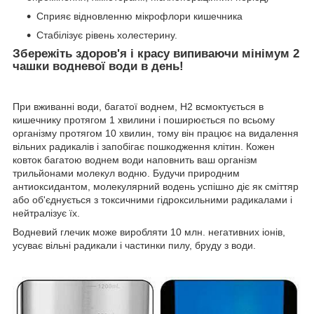
Сприяє відновленню мікрофлори кишечника
Стабілізує рівень холестерину.
Збережіть здоров'я і красу випиваючи мінімум 2
чашки водневої води в день!
При вживанні води, багатої воднем, Н2 всмоктується в
кишечнику протягом 1 хвилини і поширюється по всьому
організму протягом 10 хвилин, тому він працює на видалення
вільних радикалів і запобігає пошкодження клітин. Кожен
ковток багатою воднем води наповнить ваш організм
трильйонами молекул водню. Будучи природним
антиоксидантом, молекулярний водень успішно діє як сміттяр
або об'єднується з токсичними гідроксильними радикалами і
нейтралізує їх.
Водневий глечик може виробляти 10 млн. негативних іонів,
усуває вільні радикали і частинки пилу, бруду з води.