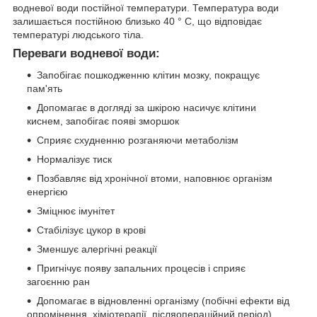
водневої води постійної температури. Температура води
залишається постійною близько 40 ° C, що відповідає
температурі людського тіла.
Переваги водневої води:
Запобігає пошкодженню клітин мозку, покращує
пам'ять
Допомагає в догляді за шкірою насичує клітини
киснем, запобігає появі зморшок
Сприяє схудненню розганяючи метаболізм
Нормалізує тиск
Позбавляє від хронічної втоми, наповнює організм
енергією
Зміцнює імунітет
Стабілізує цукор в крові
Зменшує алергічні реакції
Пригнічує появу запальних процесів і сприяє
загоєнню ран
Допомагає в відновленні організму (побічні ефекти від
опромінення, хіміотерапії, післяопераційний період)