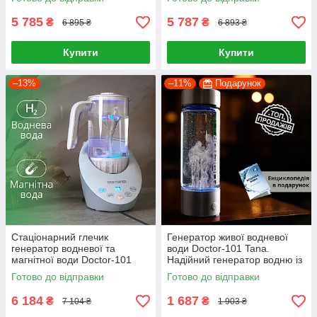
DuPont
5 785
5 787
₴
₴
6 895 ₴
6 893 ₴
Купити
Купити
–13%
–11%
Подарунок
Стаціонарний глечик
Генератор живої водневої
генератор водневої та
води Doctor-101 Tana.
магнітної води Doctor-101
Надійний генератор водню із
Bianko 1.6л з DuPont
зарядкою від USB, на 450 мл
Готово до відправки
Готово до відправки
мембраною (USA)
6 184
1 687
₴
₴
7 104 ₴
1 903 ₴