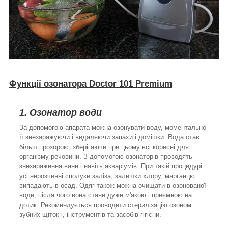
Функції озонатора Doctor 101 Premium
1. Озонатор води
За допомогою апарата можна озонувати воду, моментально
її знезаражуючи і видаляючи запахи і домішки. Вода стає
більш прозорою, зберігаючи при цьому всі корисні для
організму речовини. З допомогою озонаторів проводять
знезараження ванн і навіть акваріумів. При такій процедурі
усі нерозчинні сполуки заліза, залишки хлору, марганцю
випадають в осад. Одяг також можна очищати в озонованої
води, після чого вона стане дуже м'якою і приємною на
дотик. Рекомендується проводити стерилізацію озоном
зубних щіток і, інструментів та засобів гігієни.