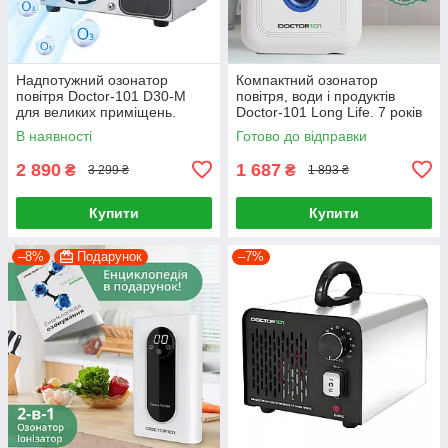
Надпотужний озонатор
Компактний озонатор
повітря Doctor-101 D30-M
повітря, води і продуктів
для великих приміщень.
Doctor-101 Long Life. 7 років
Генератор озону з високою
роботи без втрати
В наявності
Готово до відправки
продуктивністю
потужності!
2 890
1 687
₴
₴
3 299 ₴
1 893 ₴
Купити
Купити
–8%
Подарунок
–7%