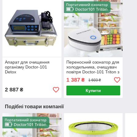
Апарат для очищення
Переносний озонатор для
організму Doctor-101
холодильника, очищувач
Detox
повітря Doctor-101 Triton з
акумулятором та
1 387
₴
1 603 ₴
зарядкою від USB
2 887
₴
Купити
Подібні товари компанії