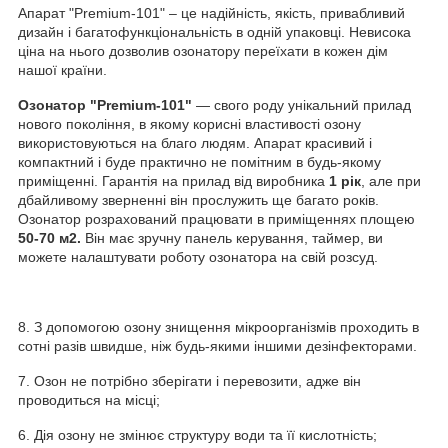
Апарат "Premium-101" – це надійність, якість, привабливий
дизайн і багатофункціональність в одній упаковці. Невисока
ціна на нього дозволив озонатору переїхати в кожен дім
нашої країни.
Озонатор "Premium-101"
― свого роду унікальний прилад
нового покоління, в якому корисні властивості озону
використовуються на благо людям. Апарат красивий і
компактний і буде практично не помітним в будь-якому
приміщенні. Гарантія на прилад від виробника
1 рік
, але при
дбайливому зверненні він прослужить ще багато років.
Озонатор розрахований працювати в приміщеннях площею
50-70 м
2
.
Він має зручну панель керування, таймер, ви
можете налаштувати роботу озонатора на свій розсуд.
8. З допомогою озону знищення мікроорганізмів проходить в
сотні разів швидше, ніж будь-якими іншими дезінфекторами.
7. Озон не потрібно зберігати і перевозити, адже він
проводиться на місці;
6. Дія озону не змінює структуру води та її кислотність;