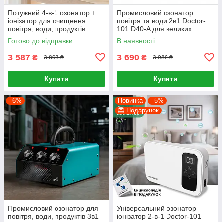
Потужний 4-в-1 озонатор +
Промисловий озонатор
іонізатор для очищення
повітря та води 2в1 Doctor-
повітря, води, продуктів
101 D40-A для великих
Doctor-101 Catalina PLUS із
приміщень
Готово до відправки
В наявності
LED дисплеєм
3 587
3 690
₴
₴
3 893 ₴
3 989 ₴
Купити
Купити
–6%
Новинка
–5%
Подарунок
Промисловий озонатор для
Універсальний озонатор
повітря, води, продуктів 3в1
іонізатор 2-в-1 Doctor-101