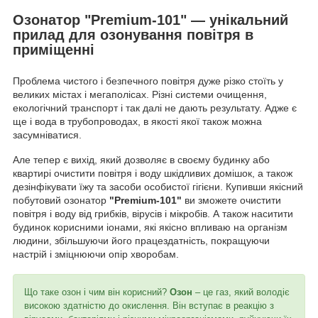
Озонатор "Premium-101" ― унікальний
прилад для озонування повітря в
приміщенні
Проблема чистого і безпечного повітря дуже різко стоїть у
великих містах і мегаполісах. Різні системи очищення,
екологічний транспорт і так далі не дають результату. Адже є
ще і вода в трубопроводах, в якості якої також можна
засумніватися.
Але тепер є вихід, який дозволяє в своєму будинку або
квартирі очистити повітря і воду шкідливих домішок, а також
дезінфікувати їжу та засоби особистої гігієни. Купивши якісний
побутовий озонатор
"Premium-101"
ви зможете очистити
повітря і воду від грибків, вірусів і мікробів. А також наситити
будинок корисними іонами, які якісно впливаю на організм
людини, збільшуючи його працездатність, покращуючи
настрій і зміцнюючи опір хворобам.
Що таке озон і чим він корисний?
Озон
– це газ, який володіє
високою здатністю до окислення. Він вступає в реакцію з