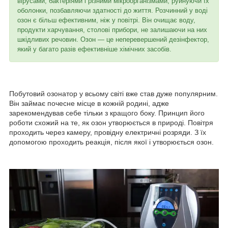
вірусами, бактеріями і різними мікроорганізмами, руйнуючи їх
оболонки, позбавляючи здатності до життя. Розчинний у воді
озон є більш ефективним, ніж у повітрі. Він очищає воду,
продукти харчування, столові прибори, не залишаючи на них
шкідливих речовин. Озон ― це неперевершений дезінфектор,
який у багато разів ефективніше хімічних засобів.
Побутовий озонатор у всьому світі вже став дуже популярним.
Він займає почесне місце в кожній родині, адже
зарекомендував себе тільки з кращого боку. Принцип його
роботи схожий на те, як озон утворюється в природі. Повітря
проходить через камеру, провідну електричні розряди. З їх
допомогою проходить реакція, після якої і утворюється озон.