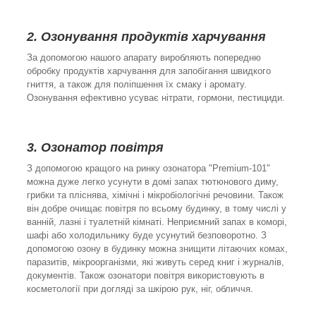
2. Озонування продуктів харчування
За допомогою нашого апарату виробляють попередню
обробку продуктів харчування для запобігання швидкого
гниття, а також для поліпшення їх смаку і аромату.
Озонування ефективно усуває нітрати, гормони, пестициди.
3. Озонатор повітря
З допомогою кращого на ринку озонатора "Premium-101"
можна дуже легко усунути в домі запах тютюнового диму,
грибки та пліснява, хімічні і мікробіологічні речовини. Також
він добре очищає повітря по всьому будинку, в тому числі у
ванній, лазні і туалетній кімнаті. Неприємний запах в коморі,
шафі або холодильнику буде усунутий безповоротно. З
допомогою озону в будинку можна знищити літаючих комах,
паразитів, мікроорганізми, які живуть серед книг і журналів,
документів. Також озонатори повітря використовують в
косметології при догляді за шкірою рук, ніг, обличчя.