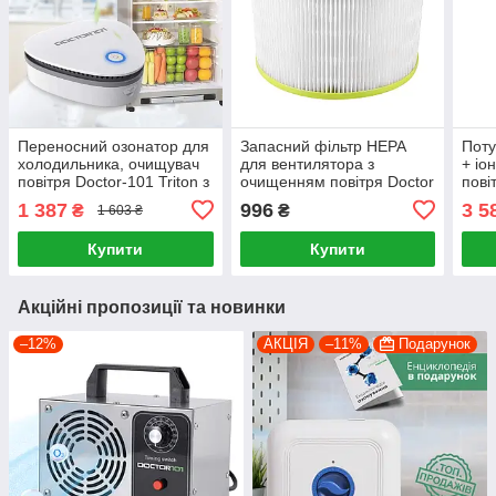
Переносний озонатор для
Запасний фільтр HEPA
Поту
холодильника, очищувач
для вентилятора з
+ іо
повітря Doctor-101 Triton з
очищенням повітря Doctor
пові
акумулятором та
-101 Locco і Locco Pro
Doct
1 387
996
3 5
₴
₴
1 603 ₴
зарядкою від USB
із L
Купити
Купити
Акційні пропозиції та новинки
–12%
АКЦІЯ
–11%
Подарунок