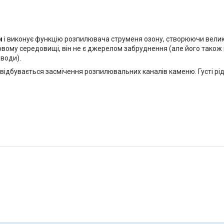
ди
і виконує функцію розпилювача струменя озону, створюючи велик
овому середовищі, він не є джерелом забруднення (але його також 
 води).
 відбувається засмічення розпилювальних каналів каменю. Густі рід