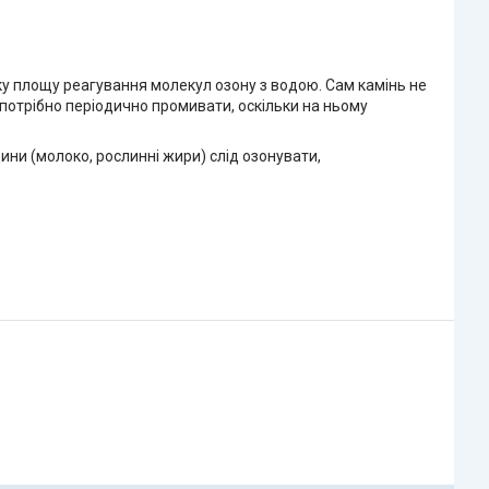
у площу реагування молекул озону з водою. Сам камінь не
потрібно періодично промивати, оскільки на ньому
ини (молоко, рослинні жири) слід озонувати,